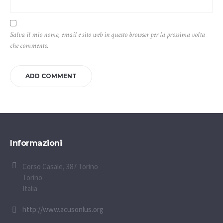
Salva il mio nome, email e sito web in questo browser per la prossima volta
che commento.
Informazioni
Corso Casale, 387 Torino
Torino
Italia
http://www.acusonlus.org