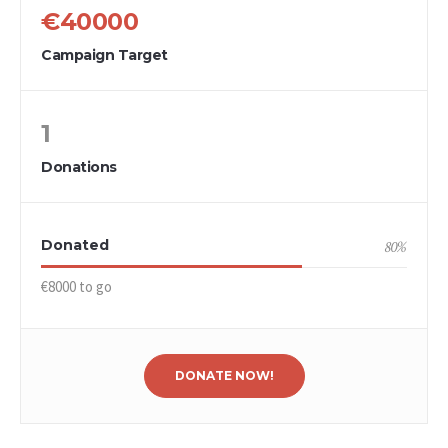
€40000
Campaign Target
1
Donations
Donated
80
%
€8000 to go
DONATE NOW!