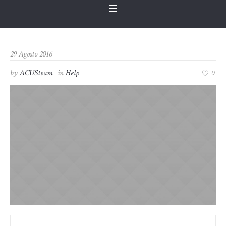
29 Agosto 2016
by
ACUSteam
in
Help
0