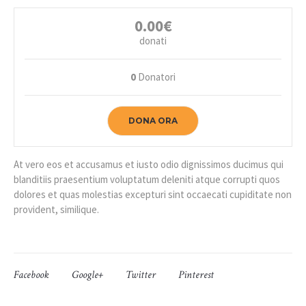
0.00€
donati
0
Donatori
DONA ORA
At vero eos et accusamus et iusto odio dignissimos ducimus qui
blanditiis praesentium voluptatum deleniti atque corrupti quos
dolores et quas molestias excepturi sint occaecati cupiditate non
provident, similique.
Facebook
Google+
Twitter
Pinterest